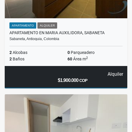
APARTAMENTO
ALQUILER
APARTAMENTO EN MARIA AUXILIDORA, SABANETA
Sabaneta, Antioquia, Colombia
2
Alcobas
0
Parqueadero
2
2
Baños
60
Área m
Alquiler
$1.900.000
COP