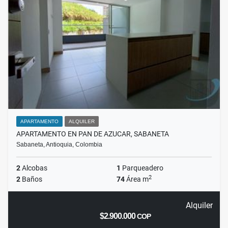
APARTAMENTO
ALQUILER
APARTAMENTO EN PAN DE AZUCAR, SABANETA
Sabaneta, Antioquia, Colombia
2
Alcobas
1
Parqueadero
2
2
Baños
74
Área m
Alquiler
$2.900.000
COP