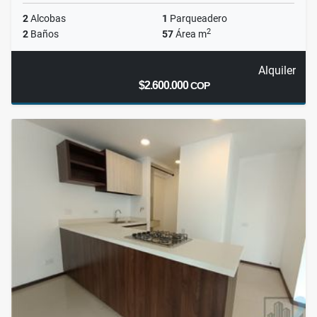
2
Alcobas
1
Parqueadero
2
2
Baños
57
Área m
Alquiler
$2.600.000
COP