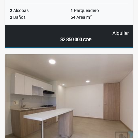
2
Alcobas
1
Parqueadero
2
2
Baños
54
Área m
Alquiler
$2.850.000
COP