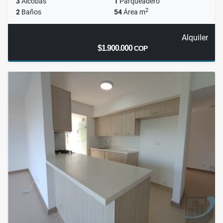
3
Alcobas
1
Parqueadero
2
2
Baños
54
Área m
Alquiler
$1.900.000
COP