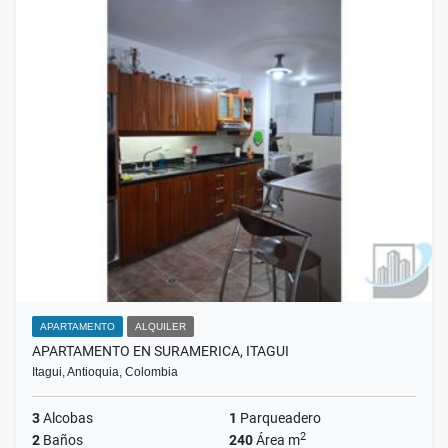
APARTAMENTO
ALQUILER
APARTAMENTO EN SURAMERICA, ITAGUI
Itagui, Antioquia, Colombia
3
Alcobas
1
Parqueadero
2
2
Baños
240
Área m