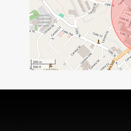
200 m
500 ft