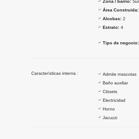
Zona / barrio:
Sur
Área Construida:
Alcobas:
2
Estrato:
4
Tipo de negocio:
Características interna :
Admite mascotas
Baño auxiliar
Clósets
Electricidad
Horno
Jacuzzi