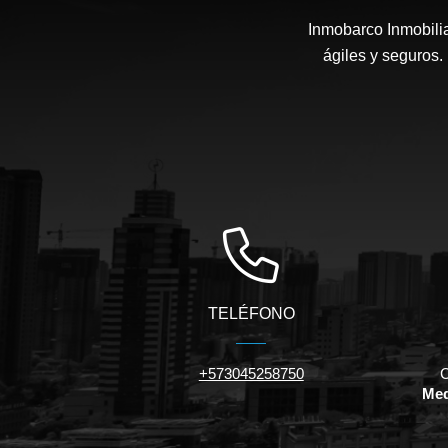
Inmobarco Inmobilia
ágiles y seguros.
TELÉFONO
+573045258750
C
Med