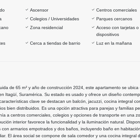
ado
Ascensor
Centros comerciales
a
Colegios / Universidades
Parques cercanos
rcano
Zona residencial
Acceso con tarjetas o
dispositivos
tes
Cerca a tiendas de barrio
Luz en la mañana
uida de 65 m² y año de construcción 2024, este apartamento se ubica
4 en Itagüí, Suramérica. Su estado es usado y ofrece un diseño contem
características clave se destacan un balcón, jacuzzi, cocina integral co
ños bien distribuidos. Es una opción atractiva para parejas y familias 
nía a centros comerciales, colegios y opciones de transporte en una z
ibución interior favorece la funcionalidad y la iluminación natural. Disp
s con armarios empotrados y dos baños, incluyendo baño en habitació
iliar. El área social se compone de sala comedor y una cocina integral 