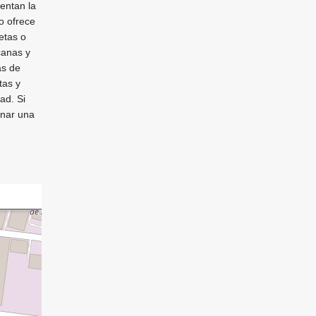
entan la
o ofrece
etas o
canas y
as de
tas y
ad. Si
inar una