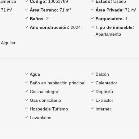
america
Código:
10053789
Estado:
Usado
71 m²
Área Terreno:
71 m²
Área Privada:
71 m²
Baños:
2
Parqueadero:
1
Año construcción:
2024
Tipo de inmueble:
Apartamento
Alquiler
Agua
Balcón
Baño en habitación principal
Calentador
Cocina integral
Depósito
Gas domiciliario
Extractor
Hospedaje Turismo
Internet
Lavaplatos