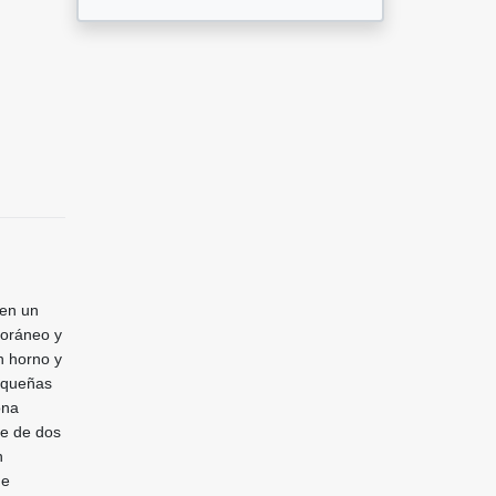
 en un
poráneo y
n horno y
pequeñas
ona
one de dos
n
de