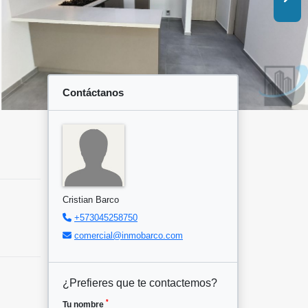
Contáctanos
Cristian Barco
+573045258750
comercial@inmobarco.com
¿Prefieres que te contactemos?
*
Tu nombre