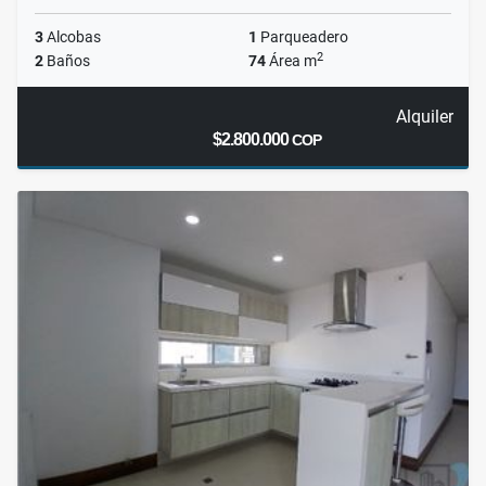
3
Alcobas
1
Parqueadero
2
2
Baños
74
Área m
Alquiler
$2.800.000
COP