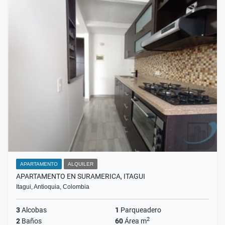
APARTAMENTO
ALQUILER
APARTAMENTO EN SURAMERICA, ITAGUI
Itagui, Antioquia, Colombia
3
Alcobas
1
Parqueadero
2
2
Baños
60
Área m