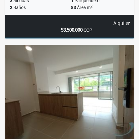
3
Alcobas
1
Parqueadero
2
2
Baños
83
Área m
Alquiler
$3.500.000
COP