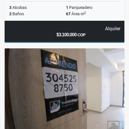
3
Alcobas
1
Parqueadero
2
2
Baños
67
Área m
Alquiler
$3.100.000
COP