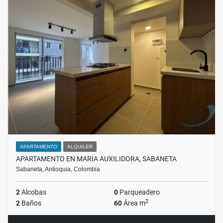
APARTAMENTO
ALQUILER
APARTAMENTO EN MARIA AUXILIDORA, SABANETA
Sabaneta, Antioquia, Colombia
2
Alcobas
0
Parqueadero
2
2
Baños
60
Área m