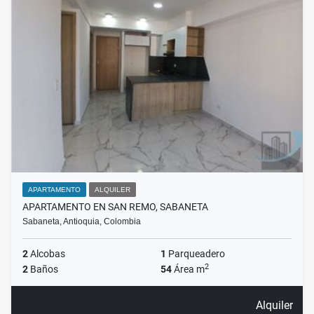
APARTAMENTO
ALQUILER
APARTAMENTO EN SAN REMO, SABANETA
Sabaneta, Antioquia, Colombia
2
Alcobas
1
Parqueadero
2
2
Baños
54
Área m
Alquiler