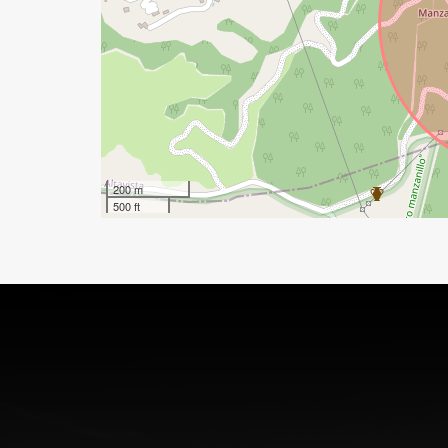
200 m
500 ft