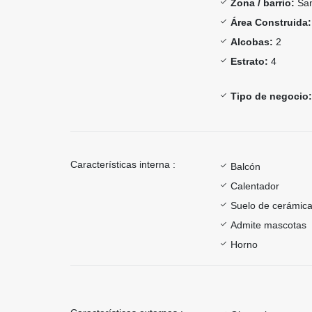
Zona / barrio:
Sa
Área Construida:
Alcobas:
2
Estrato:
4
Tipo de negocio:
Características interna :
Balcón
Calentador
Suelo de cerámica
Admite mascotas
Horno