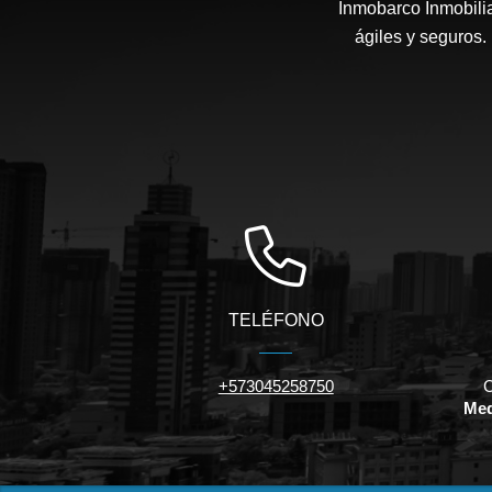
Inmobarco Inmobilia
ágiles y seguros.
TELÉFONO
+573045258750
C
Med