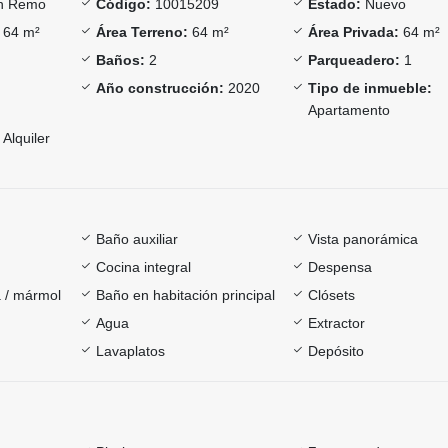
n Remo
Código:
10015209
Estado:
Nuevo
64 m²
Área Terreno:
64 m²
Área Privada:
64 m²
Baños:
2
Parqueadero:
1
Año construcción:
2020
Tipo de inmueble:
Apartamento
Alquiler
Baño auxiliar
Vista panorámica
Cocina integral
Despensa
 / mármol
Baño en habitación principal
Clósets
Agua
Extractor
Lavaplatos
Depósito