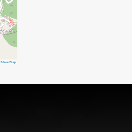
nStreetMap