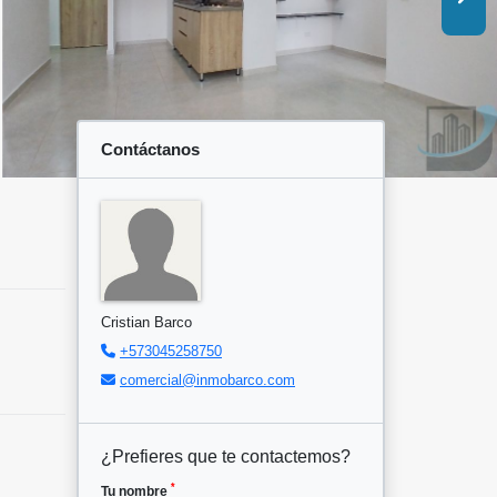
Contáctanos
Cristian Barco
+573045258750
comercial@inmobarco.com
¿Prefieres que te contactemos?
*
Tu nombre