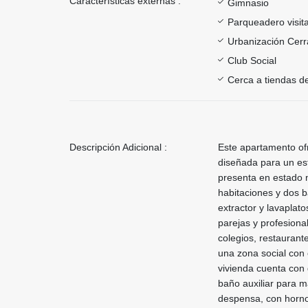
Características externas :
Gimnasio
Parqueadero visit
Urbanización Cer
Club Social
Cerca a tiendas de
Descripción Adicional :
Este apartamento of
diseñada para un est
presenta en estado n
habitaciones y dos b
extractor y lavaplat
parejas y profesiona
colegios, restaurante
una zona social con
vivienda cuenta con 
baño auxiliar para 
despensa, con horno, 