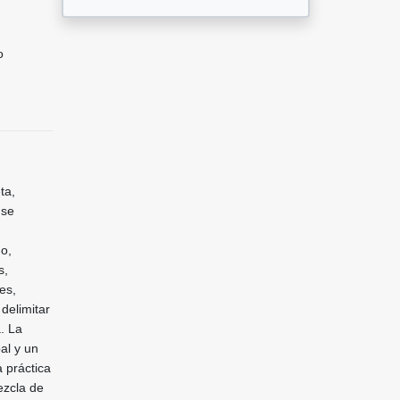
o
ta,
 se
o,
s,
es,
 delimitar
. La
al y un
 práctica
ezcla de