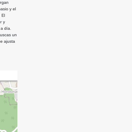
organ
asio y el
 El
r y
 a día.
buscas un
e ajusta