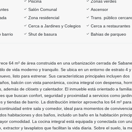
Piscina
Zonas verdes
antes
Salón Comunal
Ascensor
rada
Zona residencial
Trans. público cercan
Cerca a Jardines y Colegios
Cerca a restaurantes
 barrio
Shut de basura
Bahias de parqueo
rece 64 m² de área construida en una urbanización cerrada de Sabane
ilo de vida moderno y tranquilo. Se ubica en un entorno de estrato 4 y
uevo, listo para estrenar. Sus características principales incluyen dos
años, balcón con vista panorámica, cocina integral con despensa, horn
os, además de clósets y calentador. El inmueble está orientado a familia
les que buscan confort, seguridad y proximidad a servicios como jardin
s y tiendas de barrio. La distribución interior aprovecha los 64 m² para
 continuidad entre sala y comedor, ideal para momentos de convivencia
dos habitaciones y dos baños, incluido un baño en la habitación princip
mayor comodidad. La cocina integral está equipada y conectada con una
extractor y lavaplatos que facilitan la vida diaria. Sobre el suelo, la m