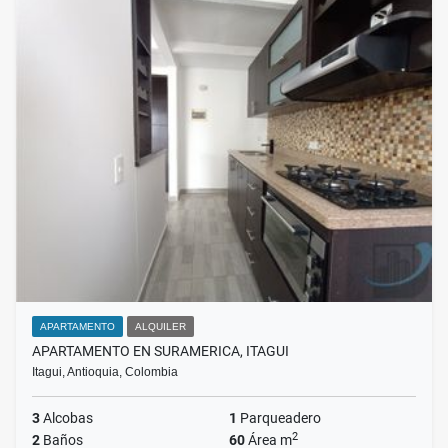
APARTAMENTO
ALQUILER
APARTAMENTO EN SURAMERICA, ITAGUI
Itagui, Antioquia, Colombia
3
Alcobas
1
Parqueadero
2
2
Baños
60
Área m