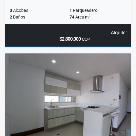
3
Alcobas
1
Parqueadero
2
2
Baños
74
Área m
Alquiler
$2.800.000
COP