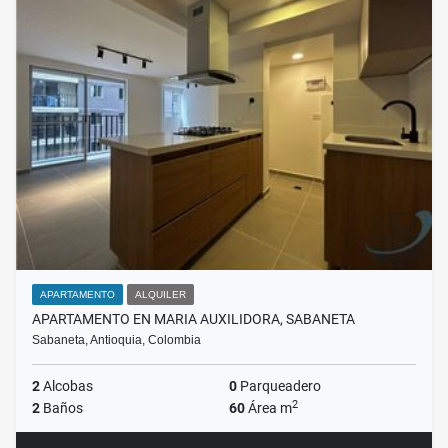
APARTAMENTO
ALQUILER
APARTAMENTO EN MARIA AUXILIDORA, SABANETA
Sabaneta, Antioquia, Colombia
2
Alcobas
0
Parqueadero
2
2
Baños
60
Área m