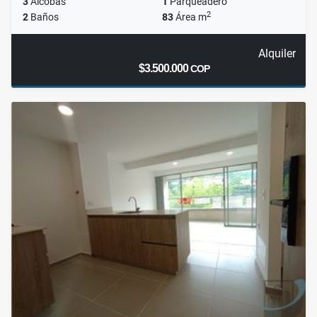
3
Alcobas
1
Parqueadero
2
2
Baños
83
Área m
Alquiler
$3.500.000
COP