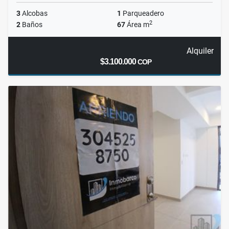
3
Alcobas
1
Parqueadero
2
2
Baños
67
Área m
Alquiler
$3.100.000
COP