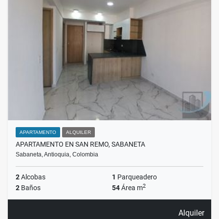
APARTAMENTO
ALQUILER
APARTAMENTO EN SAN REMO, SABANETA
Sabaneta, Antioquia, Colombia
2
Alcobas
1
Parqueadero
2
2
Baños
54
Área m
Alquiler