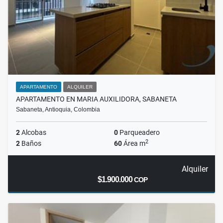
APARTAMENTO
ALQUILER
APARTAMENTO EN MARIA AUXILIDORA, SABANETA
Sabaneta, Antioquia, Colombia
2
Alcobas
0
Parqueadero
2
2
Baños
60
Área m
Alquiler
$1.900.000
COP