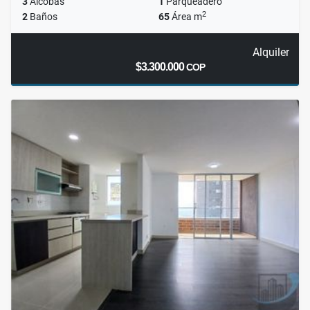
3
Alcobas
1
Parqueadero
2
2
Baños
65
Área m
Alquiler
$3.300.000
COP