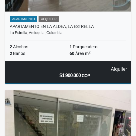
APARTAMENTO
ALQUILER
APARTAMENTO EN LA ALDEA, LA ESTRELLA
La Estrella, Antioquia, Colombia
2
Alcobas
1
Parqueadero
2
2
Baños
60
Área m
Alquiler
$1.900.000
COP