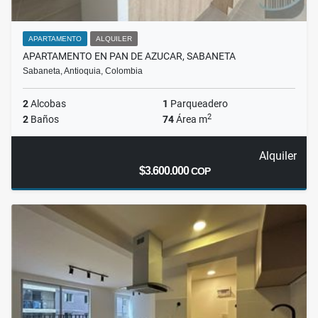
APARTAMENTO
ALQUILER
APARTAMENTO EN PAN DE AZUCAR, SABANETA
Sabaneta, Antioquia, Colombia
2
Alcobas
1
Parqueadero
2
2
Baños
74
Área m
Alquiler
$3.600.000
COP