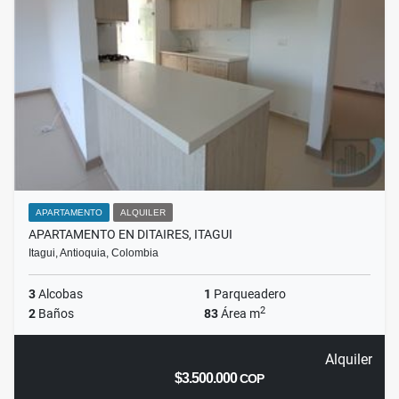
APARTAMENTO
ALQUILER
APARTAMENTO EN DITAIRES, ITAGUI
Itagui, Antioquia, Colombia
3
Alcobas
1
Parqueadero
2
2
Baños
83
Área m
Alquiler
$3.500.000
COP