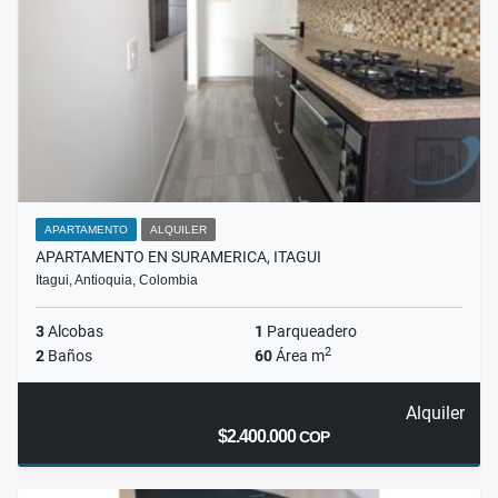
APARTAMENTO
ALQUILER
APARTAMENTO EN SURAMERICA, ITAGUI
Itagui, Antioquia, Colombia
3
Alcobas
1
Parqueadero
2
2
Baños
60
Área m
Alquiler
$2.400.000
COP