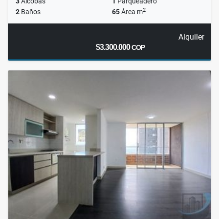
3
Alcobas
1
Parqueadero
2
2
Baños
65
Área m
Alquiler
$3.300.000
COP