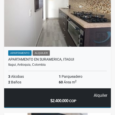
APARTAMENTO
ALQUILER
APARTAMENTO EN SURAMERICA, ITAGUI
Itagui, Antioquia, Colombia
3
Alcobas
1
Parqueadero
2
2
Baños
60
Área m
Alquiler
$2.400.000
COP