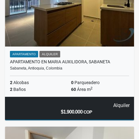
APARTAMENTO
ALQUILER
APARTAMENTO EN MARIA AUXILIDORA, SABANETA
Sabaneta, Antioquia, Colombia
2
Alcobas
0
Parqueadero
2
2
Baños
60
Área m
Alquiler
$1.900.000
COP