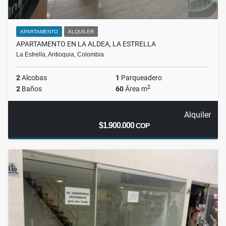
APARTAMENTO
ALQUILER
APARTAMENTO EN LA ALDEA, LA ESTRELLA
La Estrella, Antioquia, Colombia
2
Alcobas
1
Parqueadero
2
2
Baños
60
Área m
Alquiler
$1.900.000
COP