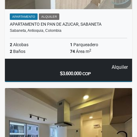
APARTAMENTO
ALQUILER
APARTAMENTO EN PAN DE AZUCAR, SABANETA
Sabaneta, Antioquia, Colombia
2
Alcobas
1
Parqueadero
2
2
Baños
74
Área m
Alquiler
$3.600.000
COP