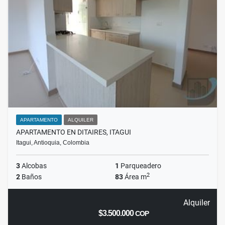
APARTAMENTO
ALQUILER
APARTAMENTO EN DITAIRES, ITAGUI
Itagui, Antioquia, Colombia
3
Alcobas
1
Parqueadero
2
2
Baños
83
Área m
Alquiler
$3.500.000
COP