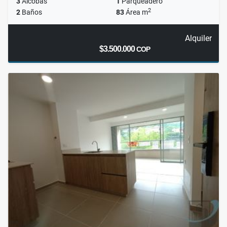
3
Alcobas
1
Parqueadero
2
2
Baños
83
Área m
Alquiler
$3.500.000
COP