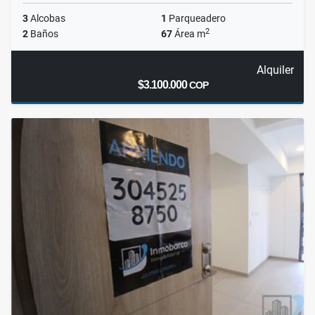
3
Alcobas
1
Parqueadero
2
2
Baños
67
Área m
Alquiler
$3.100.000
COP