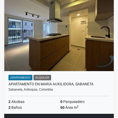
APARTAMENTO
ALQUILER
APARTAMENTO EN MARIA AUXILIDORA, SABANETA
Sabaneta, Antioquia, Colombia
2
Alcobas
0
Parqueadero
2
2
Baños
60
Área m