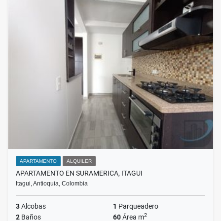
APARTAMENTO
ALQUILER
APARTAMENTO EN SURAMERICA, ITAGUI
Itagui, Antioquia, Colombia
3
Alcobas
1
Parqueadero
2
2
Baños
60
Área m