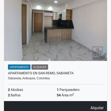
APARTAMENTO
ALQUILER
APARTAMENTO EN SAN REMO, SABANETA
Sabaneta, Antioquia, Colombia
2
Alcobas
1
Parqueadero
2
2
Baños
54
Área m
Alquiler