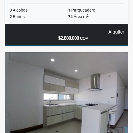
3
Alcobas
1
Parqueadero
2
2
Baños
74
Área m
Alquiler
$2.800.000
COP