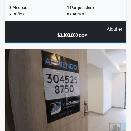
3
Alcobas
1
Parqueadero
2
2
Baños
67
Área m
Alquiler
$3.100.000
COP