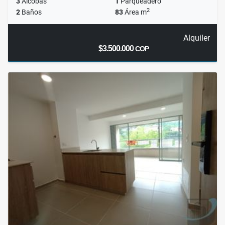
3
Alcobas
1
Parqueadero
2
2
Baños
83
Área m
Alquiler
$3.500.000
COP