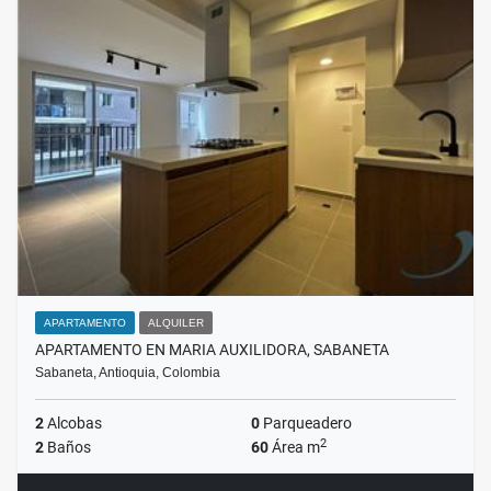
APARTAMENTO
ALQUILER
APARTAMENTO EN MARIA AUXILIDORA, SABANETA
Sabaneta, Antioquia, Colombia
2
Alcobas
0
Parqueadero
2
2
Baños
60
Área m