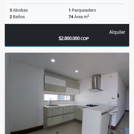
3
Alcobas
1
Parqueadero
2
2
Baños
74
Área m
Alquiler
$2.800.000
COP