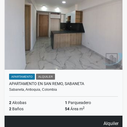
APARTAMENTO
ALQUILER
APARTAMENTO EN SAN REMO, SABANETA
Sabaneta, Antioquia, Colombia
2
Alcobas
1
Parqueadero
2
2
Baños
54
Área m
Alquiler