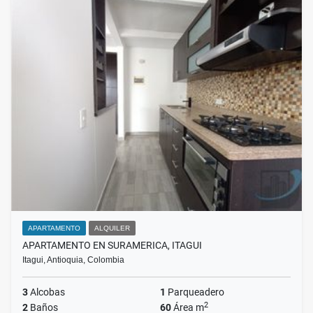
APARTAMENTO
ALQUILER
APARTAMENTO EN SURAMERICA, ITAGUI
Itagui, Antioquia, Colombia
3
Alcobas
1
Parqueadero
2
2
Baños
60
Área m