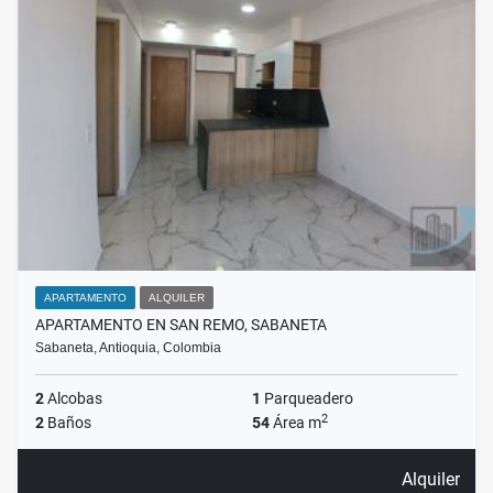
APARTAMENTO
ALQUILER
APARTAMENTO EN SAN REMO, SABANETA
Sabaneta, Antioquia, Colombia
2
Alcobas
1
Parqueadero
2
2
Baños
54
Área m
Alquiler