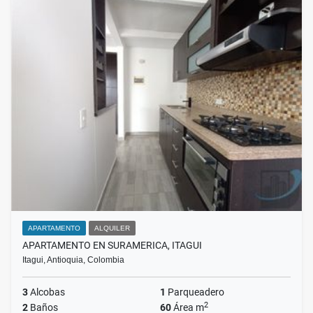
APARTAMENTO
ALQUILER
APARTAMENTO EN SURAMERICA, ITAGUI
Itagui, Antioquia, Colombia
3
Alcobas
1
Parqueadero
2
2
Baños
60
Área m