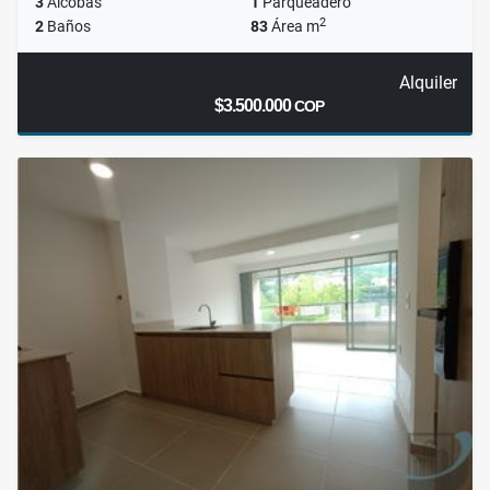
3
Alcobas
1
Parqueadero
2
2
Baños
83
Área m
Alquiler
$3.500.000
COP