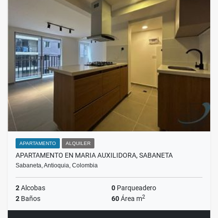
APARTAMENTO
ALQUILER
APARTAMENTO EN MARIA AUXILIDORA, SABANETA
Sabaneta, Antioquia, Colombia
2
Alcobas
0
Parqueadero
2
2
Baños
60
Área m