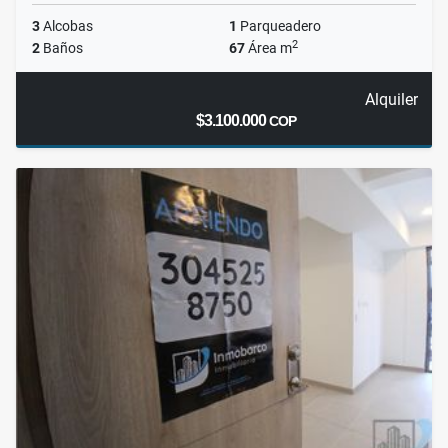
3
Alcobas
1
Parqueadero
2
2
Baños
67
Área m
Alquiler
$3.100.000
COP