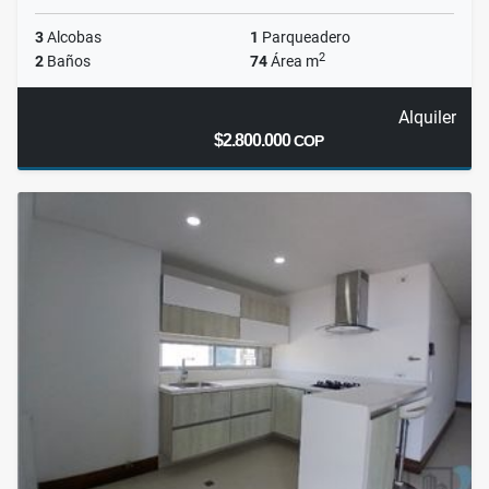
3
Alcobas
1
Parqueadero
2
2
Baños
74
Área m
Alquiler
$2.800.000
COP